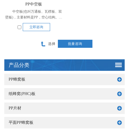
PP中空板
中空板(也叫万通板、瓦楞板、双
壁板)，主要材料是PP，空心结构。是
一种质轻、无毒、无污染、防水、防
立即咨询
震、抗老化、耐腐蚀、颜色丰富的新型
材料。相比于纸板结构产品，中空板具
有防潮、防水，抗冲击不易损坏，保温
选择
保冷等优势。
产品分类
PP蜂窝板
纸蜂窝(PHC)板
PP片材
平面PP蜂窝板