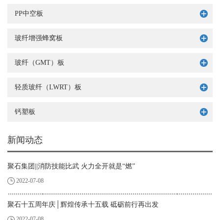
PP中空板
玻纤增强蜂窝板
玻纤（GMT）板
轻质玻纤（LWRT）板
钙塑板
新闻动态
聚石集团||消防技能比武 火力全开就是“燃”
2022-07-08
聚石十五周年庆│辉煌传承十五载 砥砺前行再出发
2022-07-08